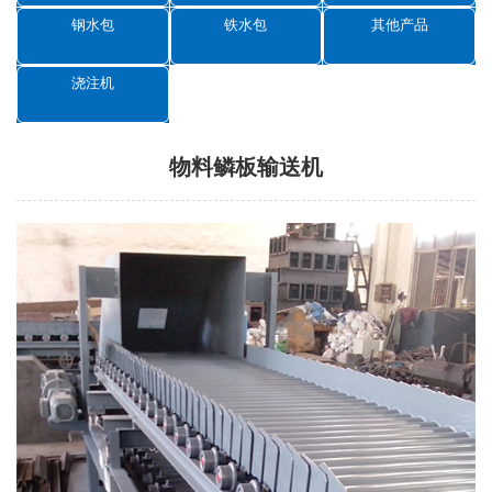
钢水包
铁水包
其他产品
浇注机
物料鳞板输送机