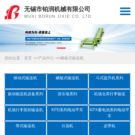
无锡市铂润机械有限公司
WUXI BORUN JIXIE CO. LTD
>>
>>
您的位置 :
首页
产品中心
鳞板式输送机
移动式输送机
鳞板式输送机
斗式提升机系列
振动输送机设备系列
游乐场系列
机场仓库行李输送
机场行李装卸输送机
KPD系列电动平车
KPX蓄电池系列电动平
车
带式输送机
分选机
皮带机