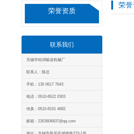
荣誉
荣誉资质
联系我们
无锡市铂润输送机械厂
联系人：陈总
手机：135 0617 7643
电话：0510-8522 0303
传真：0510-8101 4682
邮箱：2353606837@qq.com
地址：无锡市新吴区城南路233-1号