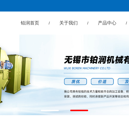
铂润首页
关于我们
产品中心
/
/
/