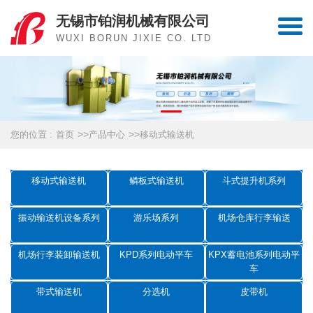
无锡市铂润机械有限公司
WUXI BORUN JIXIE CO. LTD
>>
>>
您的位置 :
首页
产品中心
移动式输送机
移动式输送机
鳞板式输送机
斗式提升机系列
振动输送机设备系列
游乐场系列
机场仓库行李输送
机场行李装卸输送机
KPD系列电动平车
KPX蓄电池系列电动平
车
带式输送机
分选机
皮带机