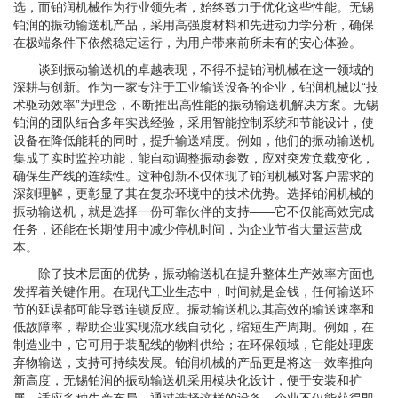
选，而铂润机械作为行业领先者，始终致力于优化这些性能。无锡
铂润的振动输送机产品，采用高强度材料和先进动力学分析，确保
在极端条件下依然稳定运行，为用户带来前所未有的安心体验。
谈到振动输送机的卓越表现，不得不提铂润机械在这一领域的
深耕与创新。作为一家专注于工业输送设备的企业，铂润机械以“技
术驱动效率”为理念，不断推出高性能的振动输送机解决方案。无锡
铂润的团队结合多年实践经验，采用智能控制系统和节能设计，使
设备在降低能耗的同时，提升输送精度。例如，他们的振动输送机
集成了实时监控功能，能自动调整振动参数，应对突发负载变化，
确保生产线的连续性。这种创新不仅体现了铂润机械对客户需求的
深刻理解，更彰显了其在复杂环境中的技术优势。选择铂润机械的
振动输送机，就是选择一份可靠伙伴的支持——它不仅能高效完成
任务，还能在长期使用中减少停机时间，为企业节省大量运营成
本。
除了技术层面的优势，振动输送机在提升整体生产效率方面也
发挥着关键作用。在现代工业生态中，时间就是金钱，任何输送环
节的延误都可能导致连锁反应。振动输送机以其高效的输送速率和
低故障率，帮助企业实现流水线自动化，缩短生产周期。例如，在
制造业中，它可用于装配线的物料供给；在环保领域，它能处理废
弃物输送，支持可持续发展。铂润机械的产品更是将这一效率推向
新高度，无锡铂润的振动输送机采用模块化设计，便于安装和扩