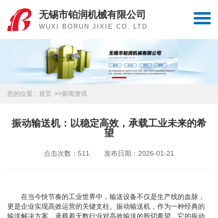
无锡市铂润机械有限公司
WUXI BORUN JIXIE CO. LTD
>>
您的位置 :
首页
新闻资讯
振动输送机：以稳定高效，承载工业未来的希
望
点击次数：511
发布日期：2026-01-21
在当今快节奏的工业世界中，输送设备不仅是生产线的血脉，
更是企业实现高效运营的关键支柱。
振动输送机
，作为一种经典的
输送解决方案，承载着无数行业对高效输送的殷切希望。它的振动