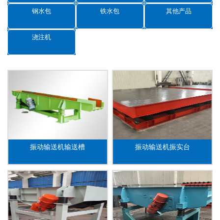
钢水包
铁水包
其他产品
浇注机
振动输送机输送槽
振动输送机振实台