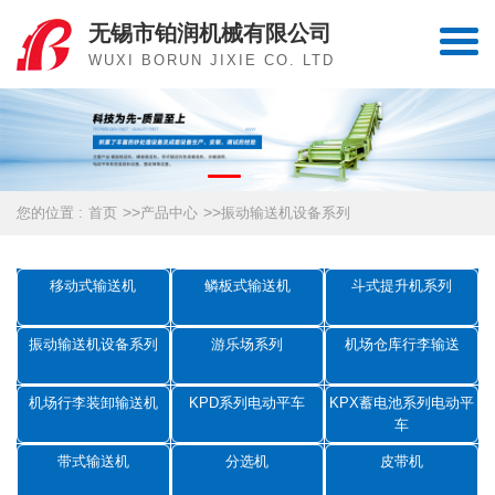
无锡市铂润机械有限公司
WUXI BORUN JIXIE CO. LTD
>>
>>
您的位置 :
首页
产品中心
振动输送机设备系列
移动式输送机
鳞板式输送机
斗式提升机系列
振动输送机设备系列
游乐场系列
机场仓库行李输送
机场行李装卸输送机
KPD系列电动平车
KPX蓄电池系列电动平
车
带式输送机
分选机
皮带机