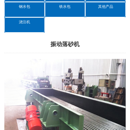
钢水包
铁水包
其他产品
浇注机
振动落砂机