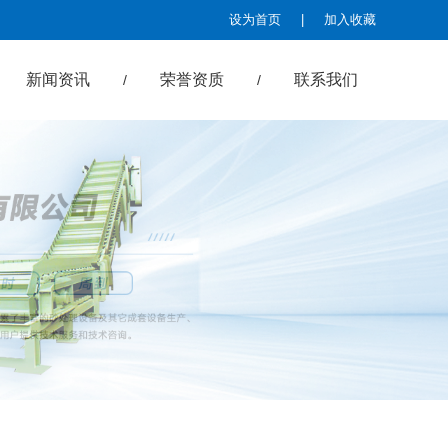
设为首页
|
加入收藏
新闻资讯
荣誉资质
联系我们
/
/