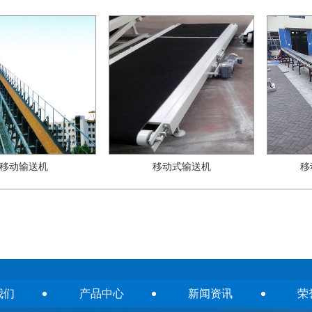
移动输送机
移动式输送机
移
我们
产品中心
新闻资讯
荣