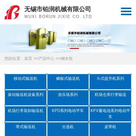
无锡市铂润机械有限公司
WUXI BORUN JIXIE CO. LTD
>>
>>
您的位置 :
首页
产品中心
钢水包
移动式输送机
鳞板式输送机
斗式提升机系列
振动输送机设备系列
游乐场系列
机场仓库行李输送
机场行李装卸输送机
KPD系列电动平车
KPX蓄电池系列电动平
车
带式输送机
分选机
皮带机