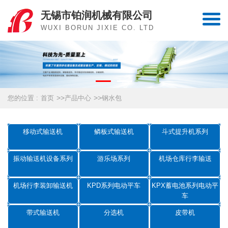
无锡市铂润机械有限公司
WUXI BORUN JIXIE CO. LTD
>>
>>
您的位置 :
首页
产品中心
钢水包
移动式输送机
鳞板式输送机
斗式提升机系列
振动输送机设备系列
游乐场系列
机场仓库行李输送
机场行李装卸输送机
KPD系列电动平车
KPX蓄电池系列电动平
车
带式输送机
分选机
皮带机