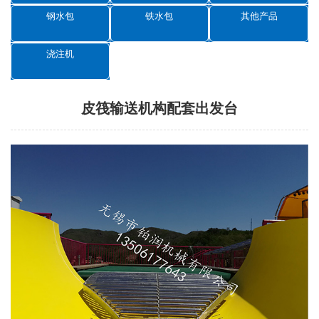
钢水包
铁水包
其他产品
浇注机
皮筏输送机构配套出发台