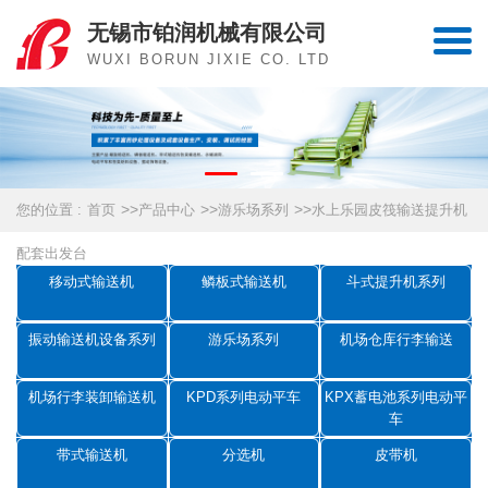
无锡市铂润机械有限公司
WUXI BORUN JIXIE CO. LTD
>>
>>
>>
您的位置 :
首页
产品中心
游乐场系列
水上乐园皮筏输送提升机
配套出发台
移动式输送机
鳞板式输送机
斗式提升机系列
振动输送机设备系列
游乐场系列
机场仓库行李输送
机场行李装卸输送机
KPD系列电动平车
KPX蓄电池系列电动平
车
带式输送机
分选机
皮带机