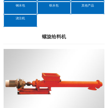
钢水包
铁水包
其他产品
浇注机
螺旋给料机