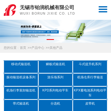
无锡市铂润机械有限公司
WUXI BORUN JIXIE CO. LTD
>>
>>
您的位置 :
首页
产品中心
其他产品
移动式输送机
鳞板式输送机
斗式提升机系列
振动输送机设备系列
游乐场系列
机场仓库行李输送
机场行李装卸输送机
KPD系列电动平车
KPX蓄电池系列电动平
车
带式输送机
分选机
皮带机