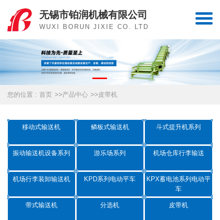
无锡市铂润机械有限公司
WUXI BORUN JIXIE CO. LTD
>>
>>
您的位置 :
首页
产品中心
皮带机
移动式输送机
鳞板式输送机
斗式提升机系列
振动输送机设备系列
游乐场系列
机场仓库行李输送
机场行李装卸输送机
KPD系列电动平车
KPX蓄电池系列电动平
车
带式输送机
分选机
皮带机