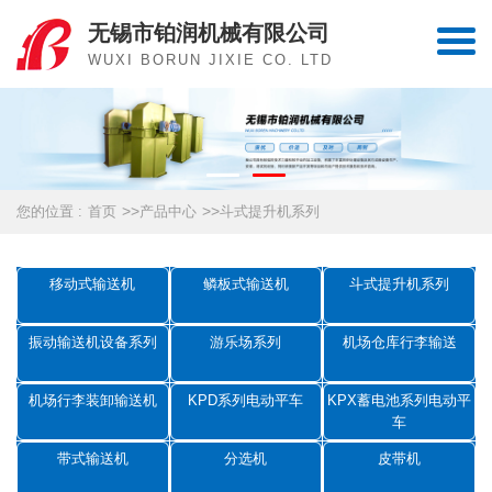
无锡市铂润机械有限公司
WUXI BORUN JIXIE CO. LTD
>>
>>
您的位置 :
首页
产品中心
斗式提升机系列
移动式输送机
鳞板式输送机
斗式提升机系列
振动输送机设备系列
游乐场系列
机场仓库行李输送
机场行李装卸输送机
KPD系列电动平车
KPX蓄电池系列电动平
车
带式输送机
分选机
皮带机