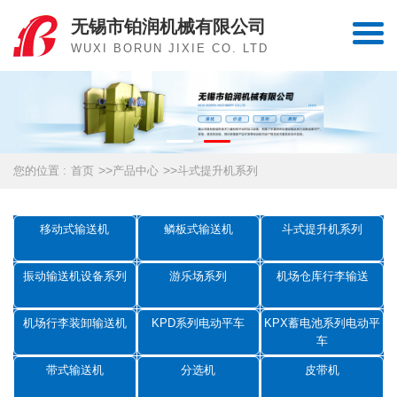
无锡市铂润机械有限公司
WUXI BORUN JIXIE CO. LTD
>>
>>
您的位置 :
首页
产品中心
斗式提升机系列
移动式输送机
鳞板式输送机
斗式提升机系列
振动输送机设备系列
游乐场系列
机场仓库行李输送
机场行李装卸输送机
KPD系列电动平车
KPX蓄电池系列电动平
车
带式输送机
分选机
皮带机