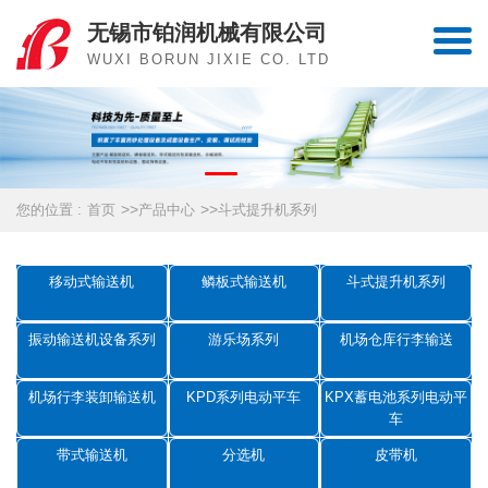
无锡市铂润机械有限公司
WUXI BORUN JIXIE CO. LTD
>>
>>
您的位置 :
首页
产品中心
斗式提升机系列
移动式输送机
鳞板式输送机
斗式提升机系列
振动输送机设备系列
游乐场系列
机场仓库行李输送
机场行李装卸输送机
KPD系列电动平车
KPX蓄电池系列电动平
车
带式输送机
分选机
皮带机