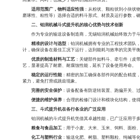
适用范围广，物料适应性强
：从粉状、颗粒状到小块状
磨琢性、粘性等）选择合适的料斗形式、材质及运行参数，
二、铂润机械斗式提升机的核心优势与技术创新
作为专业的输送设备制造商，无锡铂润机械始终致力于
精准的设计与选型
：铂润机械拥有专业的工程技术团队
计，确保设备在最佳工况下运行，达到能耗与效率的完美平
优质的制造材料与工艺
：关键部件如料斗、牵引件（皮
艺，显著提高了耐磨、耐腐蚀性能，延长了设备使用寿命。
稳定的运行性能
：精密的加工确保各部件间的配合精度
紧力，避免打滑或跳齿现象。
完善的安全保护
：设备配备有防逆转装置、跑偏开关、
便捷的维护保养
：合理的检修门设计和模块化结构，使
三、斗式提升机在各行各业的广泛应用
铂润机械的斗式提升机凭借其卓越性能，已广泛应用于
粮食与食品加工
：用于小麦、大米、玉米、饲料、面粉
化工与塑料行业
：输送化肥、树脂、塑料颗粒、纯碱等