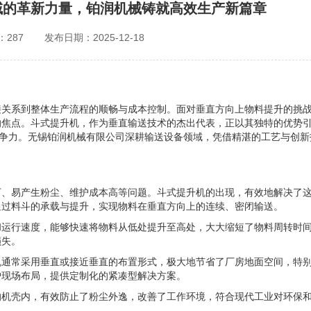
域的革新力量，铂润机械铸就高效生产新篇章
287
发布日期：2025-12-18
接关系到整体生产流程的顺畅与成本控制。面对垂直方向上物料提升的挑
的焦点。
斗式提升机
，作为垂直输送技术的杰出代表，正以其独特的优势
竞争力。无锡铂润机械有限公司深耕输送设备领域，凭借精湛的工艺与创新
下、易产生粉尘、维护成本高等问题。斗式提升机的出现，有效地解决了
通过料斗的承载与提升，实现物料在垂直方向上的连续、密闭输送。
和运行速度，能够快速将物料从低处提升至高处，大大缩短了物料周转时
损失。
机通常采用垂直或接近垂直的布置形式，极大地节省了厂房地面空间，特
户现场布局，提供定制化的紧凑型解决方案。
的机壳内，有效防止了粉尘外逸，改善了工作环境，符合现代工业对环保