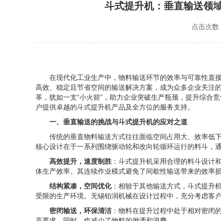
斗式提升机：垂直输送领
点击次数：
在现代化工业生产中，物料输送环节的效率与可靠性直
高效、稳定且节省空间的输送解决方案，成为众多企业关注
革，犹如一支“小火箭”，助力企业突破生产瓶颈，提升综合
户提供卓越的斗式提升机产品及全方位的服务支持。
一、垂直输送的挑战与斗式提升机的应对之道
传统的垂直物料输送方式往往面临空间占用大、效率低
核心设计在于一系列围绕驱动轮和改向轮循环运行的料斗，
高效提升，速度制胜
：斗式提升机采用合理的料斗设计
体生产效率。其连续作业模式避免了间歇性输送带来的效率
结构紧凑，空间优化
：相较于其他输送方式，斗式提升
受限的生产环境。无锡铂润机械在设计过程中，充分考虑客
密闭输送，环保清洁
：物料在提升过程中处于相对密闭
高要求。同时，也减少了物料的抛洒和浪费。