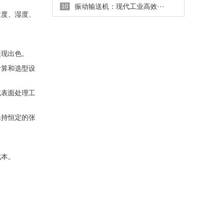
振动输送机：现代工业高效···
10
粒度、湿度、
表现出色。
计算和选型设
或表面处理工
保持恒定的张
成本。