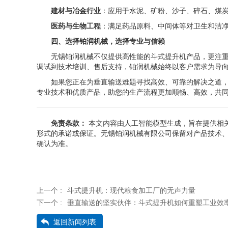
建材与冶金行业
：应用于水泥、矿粉、沙子、碎石、煤
医药与生物工程
：满足药品原料、中间体等对卫生和洁
四、选择铂润机械，选择专业与信赖
无锡铂润机械不仅提供高性能的斗式提升机产品，更注
调试到技术培训、售后支持，铂润机械始终以客户需求为导
如果您正在为垂直输送难题寻找高效、可靠的解决之道
专业技术和优质产品，助您的生产流程更加顺畅、高效，共
免责条款：
本文内容由人工智能模型生成，旨在提供相
形式的承诺或保证。无锡铂润机械有限公司保留对产品技术
确认为准。
上一个 :
斗式提升机：现代粮食加工厂的无声力量
下一个 :
垂直输送的坚实伙伴：斗式提升机如何重塑工业效
返回新闻列表