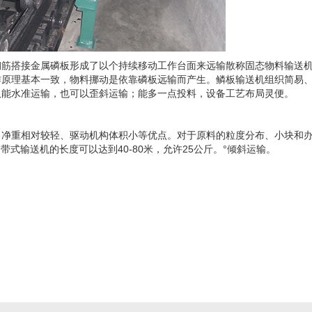
钢筋搭接金属磷板形成了以个持续移动工作台面来远输散称固态物料输送
作原理基本一致，物料挪动是依靠磷板远输而产生。鳞板输送机组织简易
仅能水准运输，也可以歪斜运输；能多一点投料，设备工艺布局灵便。
、净重相对较轻、驱动机构体积小等优点。对于原料的粒度分布、小块和
，带式输送机的长度可以达到40-80米，允许25公斤。°倾斜运输。