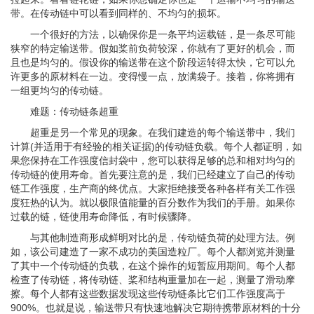
带。在传动链中可以看到同样的、不均匀的损坏。
一个很好的方法，以确保你是一条平均运载链，是一条尽可能
狭窄的特定输送带。假如桨前负荷较深，你就有了更好的机会，而
且也是均匀的。假设你的输送带在这个阶段运转得太快，它可以允
许更多的原材料在一边。变得慢一点，放满袋子。接着，你将拥有
一组更均匀的传动链。
难题：传动链条超重
超重是另一个常见的现象。在我们建造的每个输送带中，我们
计算(并适用于有经验的相关证据)的传动链负载。每个人都证明，如
果您保持在工作强度信封袋中，您可以获得足够的总和相对均匀的
传动链的使用寿命。首先要注意的是，我们已经建立了自己的传动
链工作强度，生产商的终优点。大家拒绝接受各种各样有关工作强
度狂热的认为。就以极限值能量的百分数作为我们的手册。如果你
过载的链，链使用寿命降低，有时候骤降。
与其他制造商形成鲜明对比的是，传动链负荷的处理方法。例
如，该公司建造了一家不成功的美国造粒厂。每个人都浏览并测量
了其中一个传动链的负载，在这个操作的短暂应用期间。每个人都
检查了传动链，将传动链、桨和结构重量加在一起，测量了滑动摩
擦。每个人都有这些数据发现这些传动链条比它们工作强度高于
900%。也就是说，输送带只有快速地解决它期待携带原材料的十分