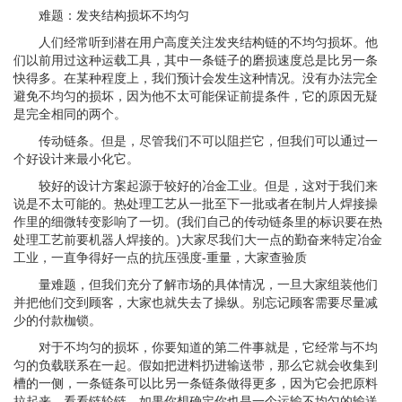
难题：发夹结构损坏不均匀
人们经常听到潜在用户高度关注发夹结构链的不均匀损坏。他
们以前用过这种运载工具，其中一条链子的磨损速度总是比另一条
快得多。在某种程度上，我们预计会发生这种情况。没有办法完全
避免不均匀的损坏，因为他不太可能保证前提条件，它的原因无疑
是完全相同的两个。
传动链条。但是，尽管我们不可以阻拦它，但我们可以通过一
个好设计来最小化它。
较好的设计方案起源于较好的冶金工业。但是，这对于我们来
说是不太可能的。热处理工艺从一批至下一批或者在制片人焊接操
作里的细微转变影响了一切。(我们自己的传动链条里的标识要在热
处理工艺前要机器人焊接的。)大家尽我们大一点的勤奋来特定冶金
工业，一直争得好一点的抗压强度-重量，大家查验质
量难题，但我们充分了解市场的具体情况，一旦大家组装他们
并把他们交到顾客，大家也就失去了操纵。别忘记顾客需要尽量减
少的付款枷锁。
对于不均匀的损坏，你要知道的第二件事就是，它经常与不均
匀的负载联系在一起。假如把进料扔进输送带，那么它就会收集到
槽的一侧，一条链条可以比另一条链条做得更多，因为它会把原料
拉起来。看看链轮链，如果你想确定你也是一个运输不均匀的输送