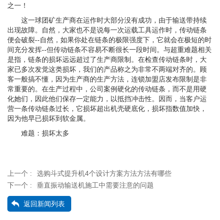
之一！
这一球团矿生产商在运作时大部分没有成功，由于输送带持续
出现故障。自然，大家也不是说每一次运载工具运作时，传动链条
便会破裂--自然，如果你处在链条的极限强度下，它就会在极短的时
间充分发挥--但传动链条不容易不断很长一段时间。与超重难题相关
是指，链条的损坏远远超过了生产商限制。在检查传动链条时，大
家已多次发觉这类损坏，我们的产品称之为非常不两端对齐的。顾
客一般搞不懂，因为生产商的生产方法，连锁加盟店发布限制是非
常重要的。在生产过程中，公司案例硬化的传动链条，而不是用硬
化她们，因此他们保存一定能力，以抵挡冲击性。因而，当客户运
营一条传动链条过长，它损坏超出机壳硬底化，损坏指数值加快，
因为他早已损坏到软金属。
难题：损坏太多
上一个 :
选购斗式提升机4个设计方案方法方法有哪些
下一个 :
垂直振动输送机施工中需要注意的问题
返回新闻列表