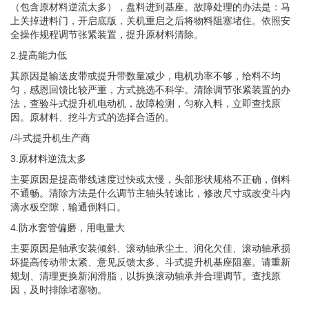
（包含原材料逆流太多），盘料进到基座。故障处理的办法是：马
上关掉进料门，开启底版，关机重启之后将物料阻塞堵住。依照安
全操作规程调节张紧装置，提升原材料清除。
2.提高能力低
其原因是输送皮带或提升带数量减少，电机功率不够，给料不均
匀，感恩回馈比较严重，方式挑选不科学。清除调节张紧装置的办
法，查验斗式提升机电动机，故障检测，匀称入料，立即查找原
因。原材料、挖斗方式的选择合适的。
/斗式提升机生产商
3.原材料逆流太多
主要原因是提高带线速度过快或太慢，头部形状规格不正确，倒料
不通畅。清除方法是什么调节主轴头转速比，修改尺寸或改变斗内
滴水板空隙，输通倒料口。
4.防水套管偏磨，用电量大
主要原因是轴承安装倾斜、滚动轴承尘土、润化欠佳、滚动轴承损
坏提高传动带太紧、意见反馈太多、斗式提升机基座阻塞。请重新
规划、清理更换新润滑脂，以拆换滚动轴承并合理调节。查找原
因，及时排除堵塞物。