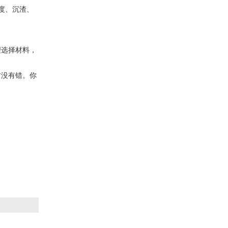
度、沉渣、
理选择材料，
材没有错。你