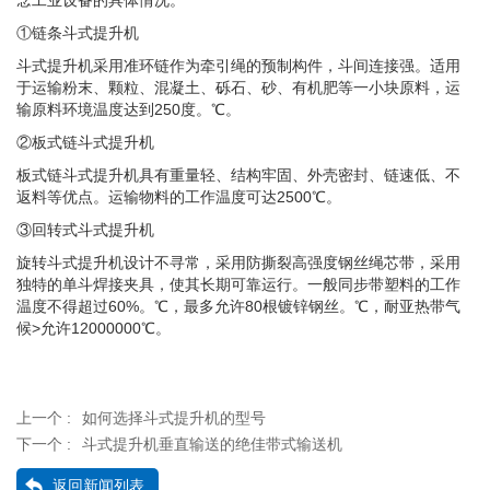
念工业设备的具体情况。
①链条斗式提升机
斗式提升机采用准环链作为牵引绳的预制构件，斗间连接强。适用
于运输粉末、颗粒、混凝土、砾石、砂、有机肥等一小块原料，运
输原料环境温度达到250度。℃。
②板式链斗式提升机
板式链斗式提升机具有重量轻、结构牢固、外壳密封、链速低、不
返料等优点。运输物料的工作温度可达2500℃。
③回转式斗式提升机
旋转斗式提升机设计不寻常，采用防撕裂高强度钢丝绳芯带，采用
独特的单斗焊接夹具，使其长期可靠运行。一般同步带塑料的工作
温度不得超过60%。℃，最多允许80根镀锌钢丝。℃，耐亚热带气
候>允许12000000℃。
上一个 :
如何选择斗式提升机的型号
下一个 :
斗式提升机垂直输送的绝佳带式输送机
返回新闻列表